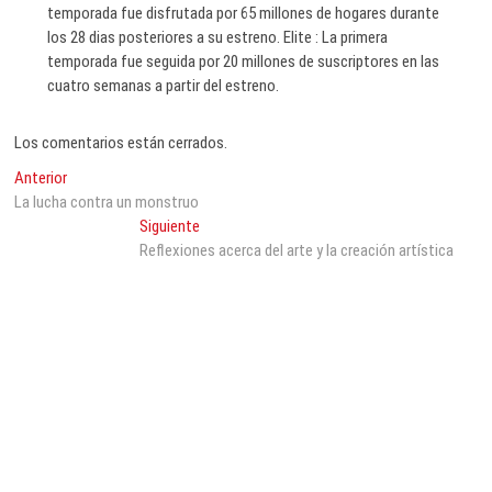
temporada fue disfrutada por 65 millones de hogares durante
los 28 dias posteriores a su estreno. Elite : La primera
temporada fue seguida por 20 millones de suscriptores en las
cuatro semanas a partir del estreno.
Los comentarios están cerrados.
Navegación
Entrada
Anterior
anterior:
La lucha contra un monstruo
de
Entrada
Siguiente
entradas
siguiente:
Reflexiones acerca del arte y la creación artística