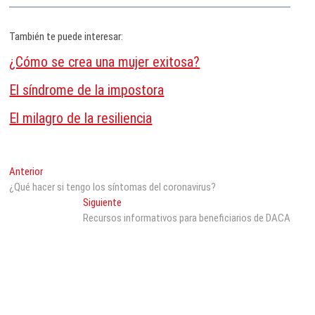
También te puede interesar:
¿Cómo se crea una mujer exitosa?
El síndrome de la impostora
El milagro de la resiliencia
Navegación
Entrada
Anterior
anterior:
¿Qué hacer si tengo los síntomas del coronavirus?
de
Entrada
Siguiente
entradas
siguiente:
Recursos informativos para beneficiarios de DACA